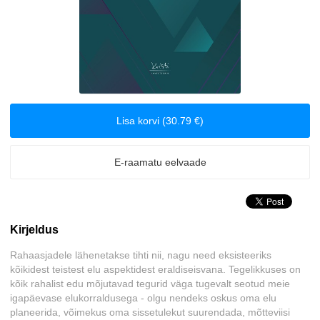
Biograafiad ja memuaarid
Disain
Eesti autorid
Lisa korvi (30.79 €)
Eneseabi ja vaimsus
E-raamatu eelvaade
Erootika
Esoteerika
Kirjeldus
Etenduskunstid
Rahaasjadele lähenetakse tihti nii, nagu need eksisteeriks
kõikidest teistest elu aspektidest eraldiseisvana. Tegelikkuses on
Fantaasia
kõik rahalist edu mõjutavad tegurid väga tugevalt seotud meie
igapäevase elukorraldusega - olgu nendeks oskus oma elu
Filosoofia ja eetika
planeerida, võimekus oma sissetulekut suurendada, mõtteviisi