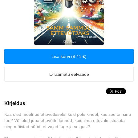
Biograafiad ja memuaarid
Disain
Eesti autorid
Lisa korvi (9.41 €)
Eneseabi ja vaimsus
Erootika
E-raamatu eelvaade
Esoteerika
Kirjeldus
Etenduskunstid
Kas oled mõelnud ettevõtlusele, kuid pole kindel, kas see on sinu
Fantaasia
tee? Või oled juba ettevõtte loonud, kuid ilma ettevalmistuseta
ning mõistad nüüd, et vajad tuge ja selgust?
Filosoofia ja eetika