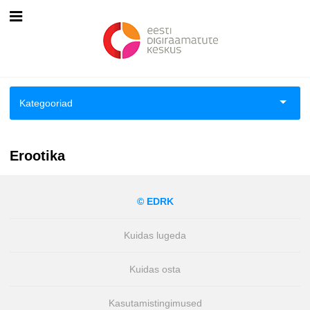
Esileht
Logi sisse
Kategooriad
Kuidas osta
Aiandus ja toataimed
Kuidas lugeda
Erootika
Aimeraamatud lastele ja noortele
© EDRK
Ajalugu
Kuidas lugeda
Ajalugu/sõjandus
Kuidas osta
Antoloogiad/esseed
Kasutamistingimused
Arvutid