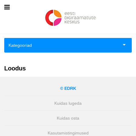
Esileht
Logi sisse
Kategooriad
Kuidas osta
Aiandus ja toataimed
Kuidas lugeda
Loodus
Aimeraamatud lastele ja noortele
© EDRK
Ajalugu
Kuidas lugeda
Ajalugu/sõjandus
Kuidas osta
Antoloogiad/esseed
Kasutamistingimused
Arvutid