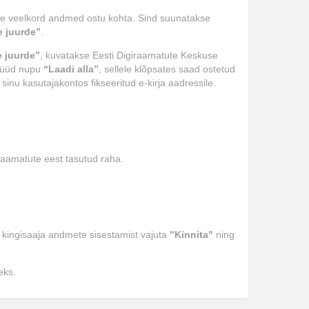
akse veelkord andmed ostu kohta. Sind suunatakse
 juurde”
.
 juurde”
, kuvatakse Eesti Digiraamatute Keskuse
 nüüd nupu
“Laadi alla”
, sellele klõpsates saad ostetud
nu kasutajakontos fikseeritud e-kirja aadressile.
raamatute eest tasutud raha.
 kingisaaja andmete sisestamist vajuta
"Kinnita"
ning
eks.