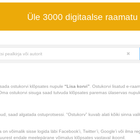
Üle 3000 digitaalse raamatu
lisada ostukorvi klõpsates nupule
“Lisa korvi”
. Ostukorvi lisatud e-raam
 Oma ostukorvi sisuga saad tutvuda klõpsates paremas ülaservas nupu
d, saad algatada ostuprotsessi. “Ostukorv” kuvab alati kõiki sinna vali
õimalik sisse logida läbi Facebook’i, Twitter’i, Google’i või ilma regis
juurest endale meelepärane võimalus klõpsates vastaval ikoonil.