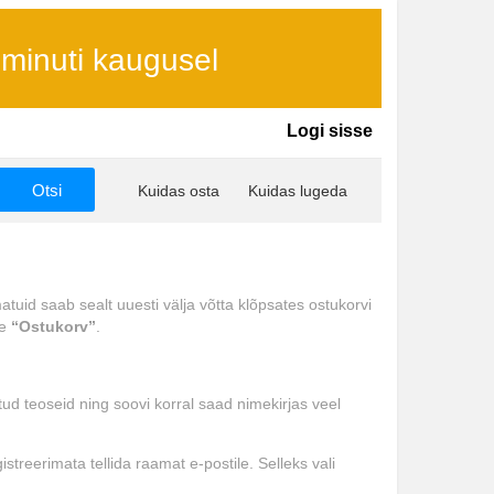
 minuti kaugusel
Logi sisse
Kuidas osta
Kuidas lugeda
atuid saab sealt uuesti välja võtta klõpsates ostukorvi
le
“Ostukorv”
.
tud teoseid ning soovi korral saad nimekirjas veel
treerimata tellida raamat e-postile. Selleks vali