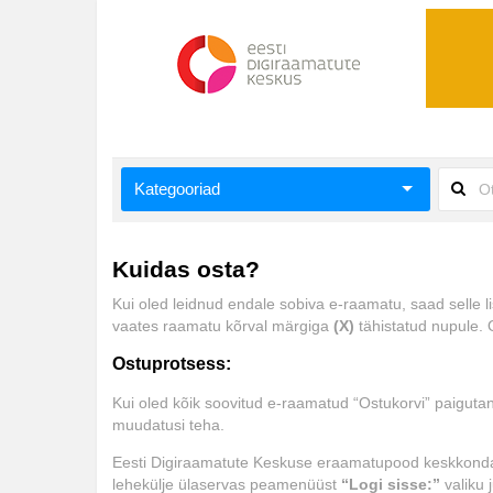
Kategooriad
Aiandus ja toataimed
Kuidas osta?
Aimeraamatud lastele ja noortele
Kui oled leidnud endale sobiva e-raamatu, saad selle 
Ajalugu
vaates raamatu kõrval märgiga
(X)
tähistatud nupule.
Ostuprotsess:
Ajalugu/sõjandus
Kui oled kõik soovitud e-raamatud “Ostukorvi” paigutanu
Antoloogiad/esseed
muudatusi teha.
Arvutid
Eesti Digiraamatute Keskuse eraamatupood keskkonda on v
lehekülje ülaservas peamenüüst
“Logi sisse:”
valiku 