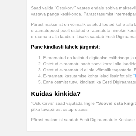
Biograafiad ja memuaarid
Saad valida “Ostukorvi” vaates endale sobiva maksevii
vastava panga keskkonda. Pärast tasumist internetipan
Disain
Pärast maksmist on võimalik ostetud tooted kohe alla 
Eesti autorid
eraamatupood poolt ostetud e-raamatute nimekiri koo
e-raamatu alla laadida. Lisaks saadab Eesti Digiraamat
Eneseabi ja vaimsus
Pane kindlasti tähele järgmist:
Erootika
E-raamatud on kaitstud digitaalse exlibrisega j
Ostetud e-raamatu saab soovi korral alla laadida
Esoteerika
Ostetud e-raamatuid ei ole võimalik tagastada.
E-raamatu kasutamise kohta leiad lisainfot siit:
“
Etenduskunstid
Enne ostmist tutvu kindlasti ka Eesti Digiraam
Fantaasia
Kuidas kinkida?
Filosoofia ja eetika
"Ostukorvis" saad vajutada lingile
"Soovid osta kingi
jätka tavapärast ostuprotsessi.
Fotograafia
Pärast maksmist saadab Eesti Digiraamatute Keskuse e
Haridus