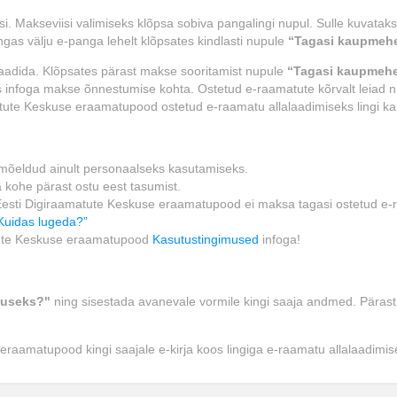
si. Makseviisi valimiseks klõpsa sobiva pangalingi nupul. Sulle kuvat
gas välju e-panga lehelt klõpsates kindlasti nupule
“Tagasi kaupmehe
laadida. Klõpsates pärast makse sooritamist nupule
“Tagasi kaupmehe
s infoga makse õnnestumise kohta. Ostetud e-raamatute kõrvalt leiad
ute Keskuse eraamatupood ostetud e-raamatu allalaadimiseks lingi ka si
a mõeldud ainult personaalseks kasutamiseks.
 kohe pärast ostu eest tasumist.
 Eesti Digiraamatute Keskuse eraamatupood ei maksa tagasi ostetud e-
Kuidas lugeda?”
atute Keskuse eraamatupood
Kasutustingimused
infoga!
tuseks?"
ning sisestada avanevale vormile kingi saaja andmed. Pärast
raamatupood kingi saajale e-kirja koos lingiga e-raamatu allalaadimis