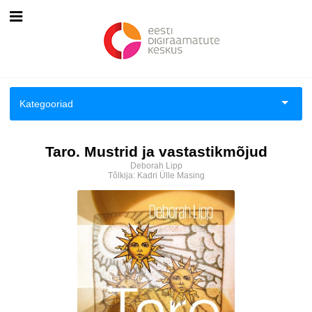
Esileht
Logi sisse
Kategooriad
Kuidas osta
Aiandus ja toataimed
Taro. Mustrid ja vastastikmõjud
Kuidas lugeda
Deborah Lipp
Aimeraamatud lastele ja noortele
Tõlkija:
Kadri Ülle Masing
Ajalugu
Ajalugu/sõjandus
Antoloogiad/esseed
Arvutid