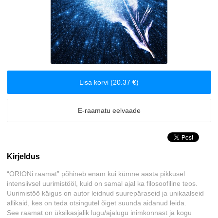
Biograafiad ja memuaarid
Disain
Eesti autorid
Lisa korvi (20.37 €)
Eneseabi ja vaimsus
E-raamatu eelvaade
Erootika
Esoteerika
Kirjeldus
Etenduskunstid
“ORIONi raamat” põhineb enam kui kümne aasta pikkusel
intensiivsel uurimistööl, kuid on samal ajal ka filosoofiline teos.
Fantaasia
Uurimistöö käigus on autor leidnud suurepäraseid ja unikaalseid
allikaid, kes on teda otsingutel õiget suunda aidanud leida.
Filosoofia ja eetika
See raamat on üksikasjalik lugu/ajalugu inimkonnast ja kogu