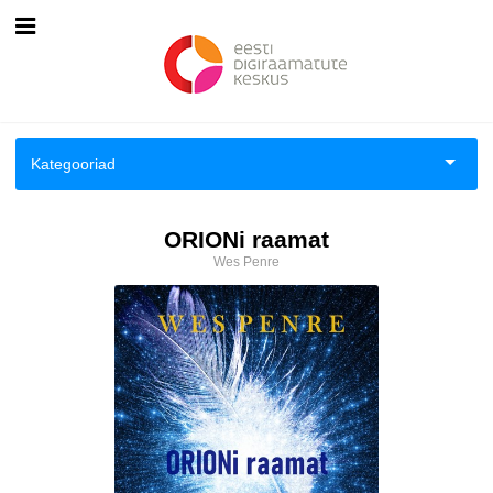
Esileht
Logi sisse
Kategooriad
Kuidas osta
Aiandus ja toataimed
ORIONi raamat
Kuidas lugeda
Wes Penre
Aimeraamatud lastele ja noortele
Ajalugu
Ajalugu/sõjandus
Antoloogiad/esseed
Arvutid