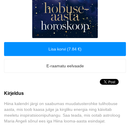
Biograafiad ja memuaarid
Disain
Eesti autorid
Lisa korvi (7.84 €)
Eneseabi ja vaimsus
E-raamatu eelvaade
Erootika
Esoteerika
Kirjeldus
Etenduskunstid
Hiina kalendri järgi on saabumas muudatusterohke tulihobuse
aasta, mis toob kaasa julge ja kirgliku energia ning käivitab
Fantaasia
meeletu inspiratsioonipuhangu. Saa teada, mis ootab astroloog
Maria Angeli sõnul ees iga Hiina looma-aasta esindajat.
Filosoofia ja eetika