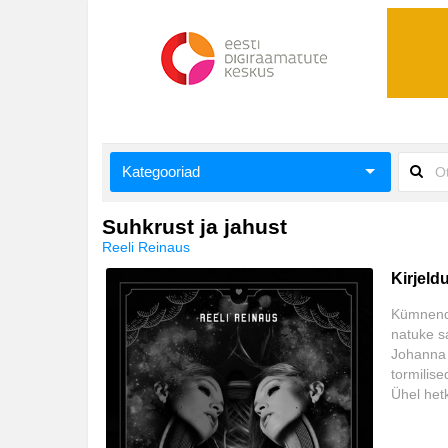
Kategooriad
Aiandus ja toataimed
Suhkrust ja jahust
Reeli Reinaus
Aimeraamatud lastele ja noortele
Kirjeld
Ajalugu
Kümnenda
natuke sa
Ajalugu/sõjandus
Johanna 
tormilis
Antoloogiad/esseed
Ühel hetk
paiskab.
Arvutid