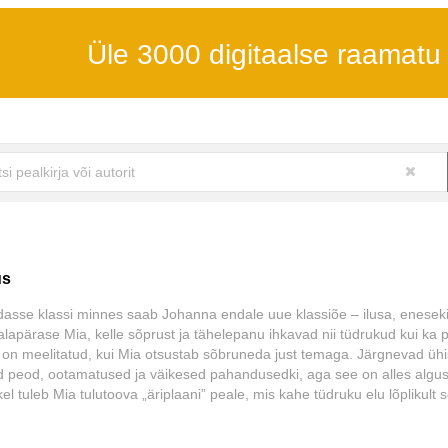
Üle 3000 digitaalse raamatu
us
sse klassi minnes saab Johanna endale uue klassiõe – ilusa, eneseki
lapärase Mia, kelle sõprust ja tähelepanu ihkavad nii tüdrukud kui ka p
on meelitatud, kui Mia otsustab sõbruneda just temaga. Järgnevad üh
ed peod, ootamatused ja väikesed pahandusedki, aga see on alles algus
el tuleb Mia tulutoova „äriplaani” peale, mis kahe tüdruku elu lõplikult s