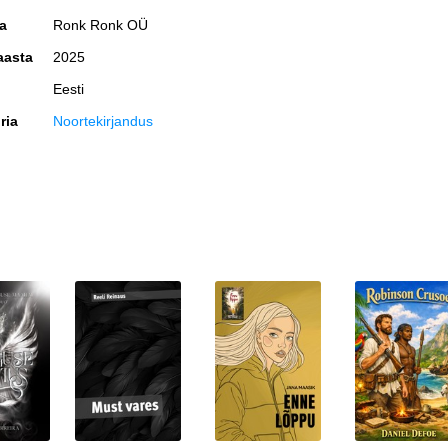
ja
Ronk Ronk OÜ
aasta
2025
Eesti
ria
Noortekirjandus