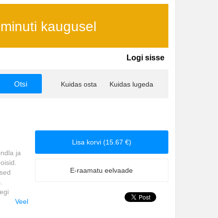
 minuti kaugusel
Logi sisse
Kuidas osta
Kuidas lugeda
Lisa korvi (15.67 €)
ndla ja
oisid.
E-raamatu eelvaade
ised
.
egi
Veel