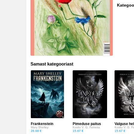
Biograafiad ja memuaarid
Kategoo
Disain
Eesti autorid
Eneseabi ja vaimsus
Erootika
Samast kategooriast
Esoteerika
Etenduskunstid
Fantaasia
Filosoofia ja eetika
Fotograafia
Frankenstein
Pimeduse paitus
Valguse hel
Haridus
Mary Shelley
Koidu V. G. Ferreira
Koidu V. G. Fe
26.68 €
15.67 €
15.67 €