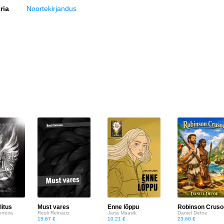
ria
Noortekirjandus
litus
Must vares
Enne lõppu
Robinson Cruso
rreira
Reeli Reinaus
Jana Maasik
Daniel Defoe
15.67 €
10.21 €
23.60 €