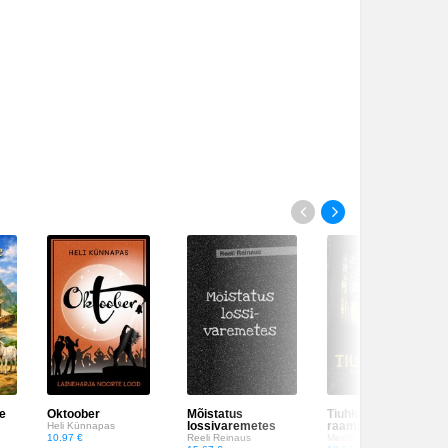
e
Oktoober
Mõistatus
Tiuhkamäe. Kolmas
lossivaremetes
raamat (viimane)
Heli Künnapas
10.97 €
Reeli Reinaus
Meelis Kraft