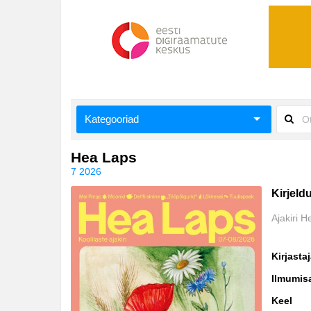
Kategooriad
Aiandus ja toataimed
Hea Laps
7 2026
Aimeraamatud lastele ja noortele
Kirjeld
Ajalugu
Ajakiri H
Ajalugu/sõjandus
Kirjasta
Antoloogiad/esseed
Ilmumis
Arvutid
Keel