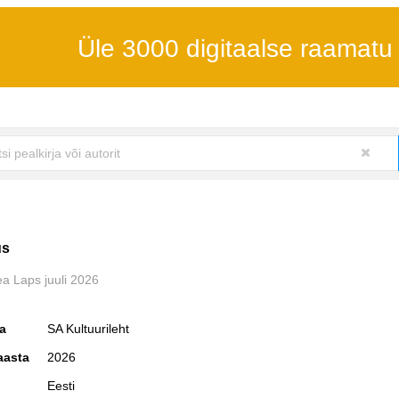
Üle 3000 digitaalse raamatu
us
ea Laps juuli 2026
ja
SA Kultuurileht
aasta
2026
Eesti