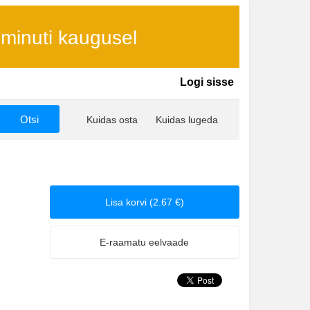
 minuti kaugusel
Logi sisse
Kuidas osta
Kuidas lugeda
Lisa korvi (2.67 €)
E-raamatu eelvaade