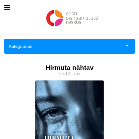
Esileht
Logi sisse
Kategooriad
Kuidas osta
Aiandus ja toataimed
Hirmuta nähtav
Kuidas lugeda
Liis Lõhmus
Aimeraamatud lastele ja noortele
Ajalugu
Ajalugu/sõjandus
Antoloogiad/esseed
Arvutid