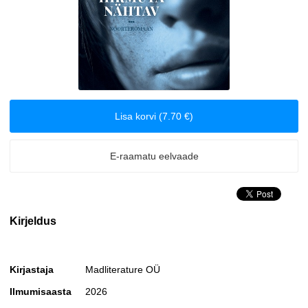
Biograafiad ja memuaarid
Disain
Eesti autorid
Lisa korvi (7.70 €)
Eneseabi ja vaimsus
E-raamatu eelvaade
Erootika
Esoteerika
Kirjeldus
Etenduskunstid
Fantaasia
Kirjastaja
Madliterature OÜ
Ilmumisaasta
2026
Filosoofia ja eetika