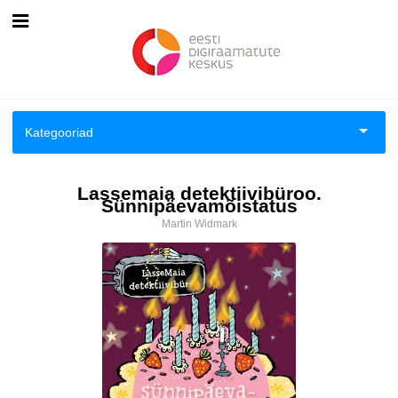
Esileht
Logi sisse
Kategooriad
Kuidas osta
Aiandus ja toataimed
Lassemaia detektiivibüroo.
Kuidas lugeda
Sünnipäevamõistatus
Aimeraamatud lastele ja noortele
Martin Widmark
Ajalugu
Ajalugu/sõjandus
Antoloogiad/esseed
Arvutid