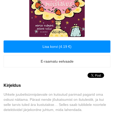
Biograafiad ja memuaarid
Disain
Eesti autorid
Lisa korvi (4.19 €)
Eneseabi ja vaimsus
Erootika
E-raamatu eelvaade
Esoteerika
Kirjeldus
Etenduskunstid
Uhkele juubelisünnipäevale on kutsutud parimad pagarid oma
Fantaasia
oskusi näitama. Pärast nende jõukatsumist on ilutulestik, ja kui
selle tarvis tuled ära kustutakse… Selles saab tublidele noortele
detektiividel järjekordne juhtum, mida lahendada.
Filosoofia ja eetika