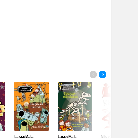
LasseMaia
LasseMaia
Mis värk nende