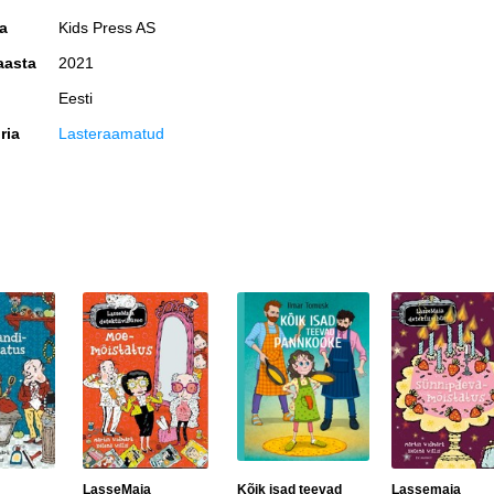
ja
Kids Press AS
aasta
2021
Eesti
ria
Lasteraamatud
LasseMaia
Kõik isad teevad
Lassemaia