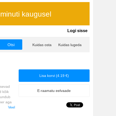
 minuti kaugusel
Logi sisse
Kuidas osta
Kuidas lugeda
Lisa korvi (4.19 €)
asevad
E-raamatu eelvaade
d kõik
 tundub
ner aga
Veel