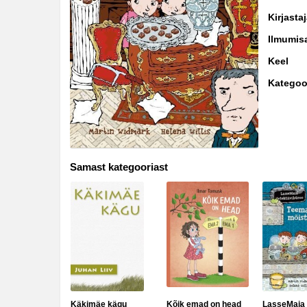
Biograafiad ja memuaarid
Kirjasta
Disain
Ilmumis
Keel
Eesti autorid
Kategoo
Eneseabi ja vaimsus
Erootika
Esoteerika
Samast kategooriast
Etenduskunstid
Fantaasia
Filosoofia ja eetika
Fotograafia
Haridus
Käkimäe kägu
Kõik emad on head
LasseMaia