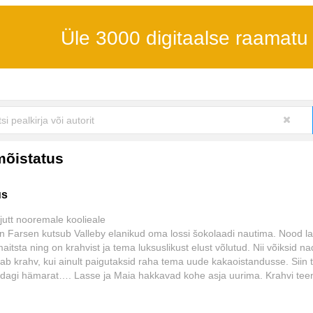
Üle 3000 digitaalse raamatu
mõistatus
us
ijutt nooremale koolieale
n Farsen kutsub Valleby elanikud oma lossi šokolaadi nautima. Nood l
aitsta ning on krahvist ja tema luksuslikust elust võlutud. Nii võiksid na
iab krahv, kui ainult paigutaksid raha tema uude kakaoistandusse. Siin
idagi hämarat…. Lasse ja Maia hakkavad kohe asja uurima. Krahvi tee
id vargsi…