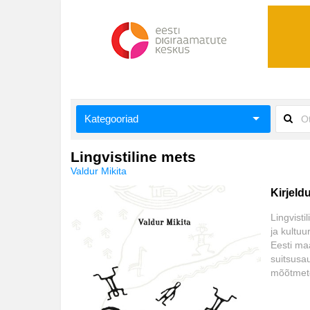
Kategooriad
Aiandus ja toataimed
Lingvistiline mets
Valdur Mikita
Aimeraamatud lastele ja noortele
Kirjeld
Ajalugu
Lingvisti
ja kultuu
Ajalugu/sõjandus
Eesti maa
suitsusau
Antoloogiad/esseed
mõõtmete
lahti kis
Arvutid