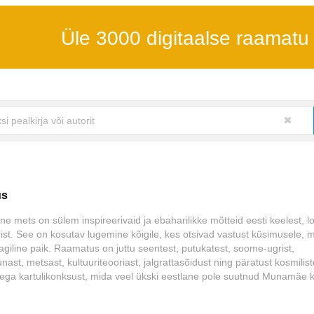
Üle 3000 digitaalse raamatu
us
line mets on sülem inspireerivaid ja ebaharilikke mõtteid eesti keelest, 
rist. See on kosutav lugemine kõigile, kes otsivad vastust küsimusele, 
giline paik. Raamatus on juttu seentest, putukatest, soome-ugrist,
nast, metsast, kultuuriteooriast, jalgrattasõidust ning päratust kosmilist
ga kartulikonksust, mida veel ükski eestlane pole suutnud Munamäe k
kuda.