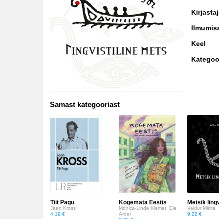
Biograafiad ja memuaarid
Kirjasta
Disain
Ilmumis
Keel
Eesti autorid
Kategoo
Eneseabi ja vaimsus
Erootika
Samast kategooriast
Esoteerika
Etenduskunstid
Fantaasia
Filosoofia ja eetika
Fotograafia
Tiit Pagu
Kogemata Eestis
Metsik ling
Haridus
Jaan Kross
Monica-Linde Klemet, Ele
Valdur Mikita
4.19 €
Arder
9.22 €