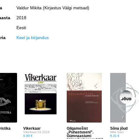
ja
Valdur Mikita (Kirjastus Välgi metsad)
aasta
2018
Eesti
ria
Keel ja kirjandus
vistika
Vikerkaar
Gilgamešist
Sõna jõud
„Puhastuseni”.
Vikerkaar 03 2019
Mikk Sarv
Gümnaasiumi
0.00 €
9.31 €