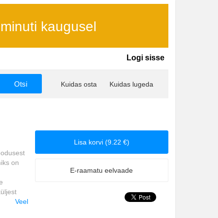
 minuti kaugusel
Logi sisse
Kuidas osta
Kuidas lugeda
Lisa korvi (9.22 €)
loodusest
miks on
E-raamatu eelvaade
e
üljest
Veel