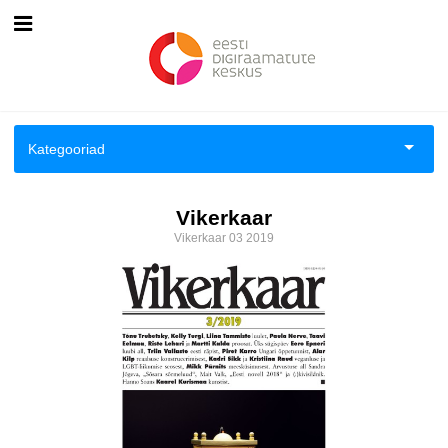
Esileht
Logi sisse
Kategooriad
Kuidas osta
Aiandus ja toataimed
Vikerkaar
Kuidas lugeda
Vikerkaar 03 2019
Aimeraamatud lastele ja noortele
Ajalugu
Ajalugu/sõjandus
Antoloogiad/esseed
Arvutid