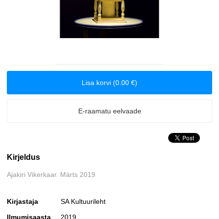
Biograafiad ja memuaarid
Disain
Eesti autorid
Lisa korvi (0.00 €)
Eneseabi ja vaimsus
E-raamatu eelvaade
Erootika
Esoteerika
Kirjeldus
Etenduskunstid
Ajakiri Vikerkaar. Märts 2019
Fantaasia
Kirjastaja
SA Kultuurileht
Filosoofia ja eetika
Ilmumisaasta
2019