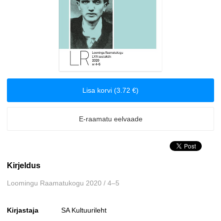
Biograafiad ja memuaarid
Disain
Eesti autorid
Lisa korvi (3.72 €)
Eneseabi ja vaimsus
Erootika
E-raamatu eelvaade
Esoteerika
Kirjeldus
Etenduskunstid
Loomingu Raamatukogu 2020 / 4–5
Fantaasia
Kirjastaja
SA Kultuurileht
Filosoofia ja eetika