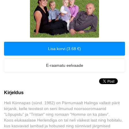
Biograafiad ja memuaarid
Disain
Eesti autorid
Lisa korvi (3.68 €)
Eneseabi ja vaimsus
E-raamatu eelvaade
Erootika
Esoteerika
Kirjeldus
Etenduskunstid
Heli Künnapas (sünd. 1982) on Pärnumaalt Halinga vallast pärit
kirjanik, kelle teostest on seni ilmunud noorsooromaanid
Fantaasia
"Lõpupidu" ja "Tristan" ning romaan "Homme on ka päev".
Koos elukaaslase Herlendiga on tal neli väikest last ning hobitalu,
Filosoofia ja eetika
kus kasvavad lambad ja hobused ning sünnivad järgmised