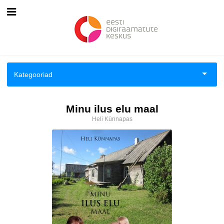
Esileht
Logi sisse
Kategooriad
Kuidas osta
Aiandus ja toataimed
Minu ilus elu maal
Kuidas lugeda
Heli Künnapas
Aimeraamatud lastele ja noortele
Ajalugu
Ajalugu/sõjandus
Antoloogiad/esseed
Arvutid