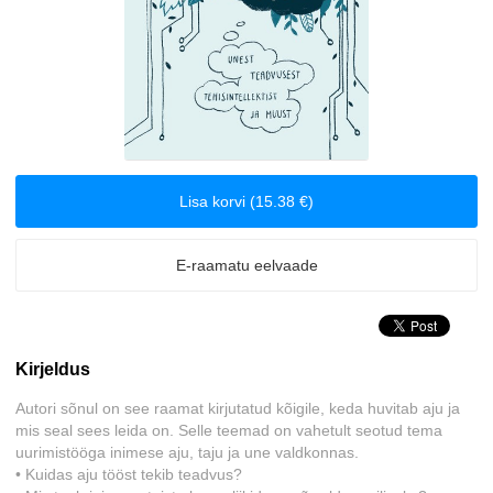
Biograafiad ja memuaarid
Disain
Eesti autorid
Lisa korvi (15.38 €)
Eneseabi ja vaimsus
Erootika
E-raamatu eelvaade
Esoteerika
Kirjeldus
Etenduskunstid
Autori sõnul on see raamat kirjutatud kõigile, keda huvitab aju ja
Fantaasia
mis seal sees leida on. Selle teemad on vahetult seotud tema
uurimistööga inimese aju, taju ja une valdkonnas.
• Kuidas aju tööst tekib teadvus?
Filosoofia ja eetika