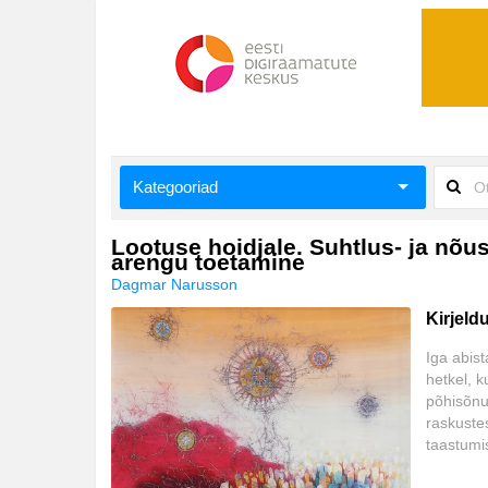
Kategooriad
Aiandus ja toataimed
Lootuse hoidjale. Suhtlus- ja nõ
arengu toetamine
Aimeraamatud lastele ja noortele
Dagmar Narusson
Kirjeld
Ajalugu
Iga abist
Ajalugu/sõjandus
hetkel, 
põhisõnu
Antoloogiad/esseed
raskuste
taastumi
Arvutid
muutusest
jaoks olu