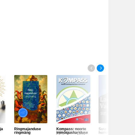
ister,
ervise
kogukonna
meste ja
ja
Ringmajanduse
Kompass: noorte
Suur pettumus ehk
ringmäng
inimõigushariduse
humanismi kriis