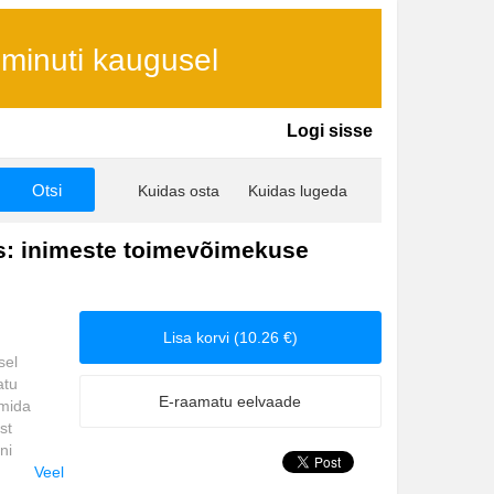
 minuti kaugusel
Logi sisse
Kuidas osta
Kuidas lugeda
ös: inimeste toimevõimekuse
Lisa korvi (10.26 €)
sel
atu
E-raamatu eelvaade
 mida
st
ni
 arendaja
Veel
e,