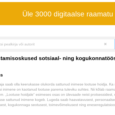
Üle 3000 digitaalse raamatu
ustamisoskused sotsiaal- ning kogukonnatö
us
aja saab olla keerukasse olukorda sattunud inimese lootuse hoidja. Ka 
kui inimene on kaotanud lootuse parema tuleviku suhtes. Nii kõlab raam
m. „Lootuse hoidjale“ esimeses osas on ülevaade neist protsessidest,
sse sattunud inimene kogeb. Lugeda saab haavatavusest, personaalse
sest, kogukonnaga seotusest, toimevõimekusest ning eneseregulatsioo
. Teises osas tuleb juttu nüüdisaja sotsiaalala abistaja või kogukonna
listest põhimõtetest, nagu lootus, kohalolu, tugevuste keskmes hoidmin