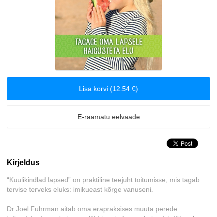
Biograafiad ja memuaarid
Disain
Eesti autorid
Lisa korvi (12.54 €)
Eneseabi ja vaimsus
Erootika
E-raamatu eelvaade
Esoteerika
Kirjeldus
Etenduskunstid
“Kuulikindlad lapsed” on praktiline teejuht toitumisse, mis tagab
Fantaasia
tervise terveks eluks: imikueast kõrge vanuseni.
Dr Joel Fuhrman aitab oma erapraksises muuta perede
Filosoofia ja eetika