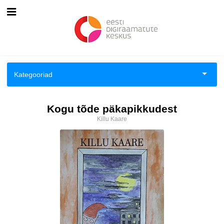
Esileht
Logi sisse
Kategooriad
Kuidas osta
Aiandus ja toataimed
Kogu tõde päkapikkudest
Kuidas lugeda
Killu Kaare
Aimeraamatud lastele ja noortele
Ajalugu
Ajalugu/sõjandus
Antoloogiad/esseed
Arvutid