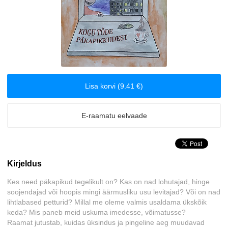
Biograafiad ja memuaarid
Disain
Eesti autorid
Lisa korvi (9.41 €)
Eneseabi ja vaimsus
E-raamatu eelvaade
Erootika
Esoteerika
Kirjeldus
Etenduskunstid
Kes need päkapikud tegelikult on? Kas on nad lohutajad, hinge
soojendajad või hoopis mingi äärmusliku usu levitajad? Või on nad
Fantaasia
lihtlabased petturid? Millal me oleme valmis usaldama ükskõik
keda? Mis paneb meid uskuma imedesse, võimatusse?
Filosoofia ja eetika
Raamat jutustab, kuidas üksindus ja pingeline aeg muudavad