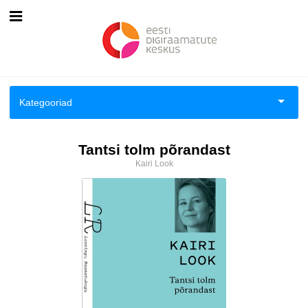
Esileht
Logi sisse
Kategooriad
Kuidas osta
Aiandus ja toataimed
Tantsi tolm põrandast
Kuidas lugeda
Kairi Look
Aimeraamatud lastele ja noortele
Ajalugu
Ajalugu/sõjandus
Antoloogiad/esseed
Arvutid