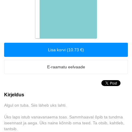
Biograafiad ja memuaarid
Disain
Eesti autorid
Lisa korvi (10.73 €)
Eneseabi ja vaimsus
E-raamatu eelvaade
Erootika
Esoteerika
Kirjeldus
Etenduskunstid
Algul on tuba. Siis läheb uks lahti.
Fantaasia
Üks laps istub vanavanaema toas. Sammhaaval õpib ta tundma
iseennast ja aega. Üks naine kõnnib oma teed. Ta otsib, kahtleb,
Filosoofia ja eetika
tantsib.