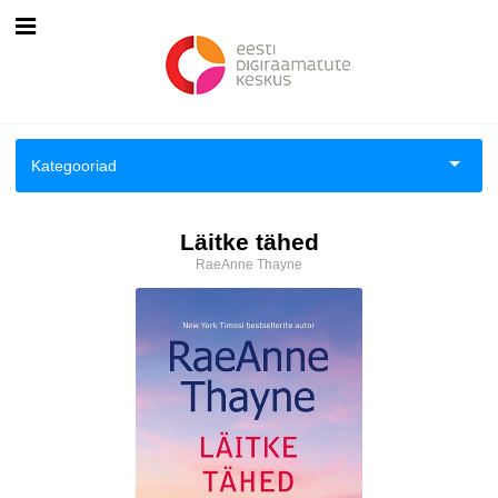
Esileht
Logi sisse
Kategooriad
Kuidas osta
Aiandus ja toataimed
Läitke tähed
Kuidas lugeda
RaeAnne Thayne
Aimeraamatud lastele ja noortele
Ajalugu
Ajalugu/sõjandus
Antoloogiad/esseed
Arvutid