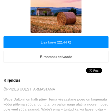
Biograafiad ja memuaarid
Disain
Eesti autorid
Lisa korvi (22.44 €)
Eneseabi ja vaimsus
E-raamatu eelvaade
Erootika
Esoteerika
Kirjeldus
Etenduskunstid
ÕPPIDES UUESTI ARMASTAMA
Fantaasia
Wade Daltonil on halb päev. Tema viieaastane poeg on kogemata
köögi põlema süüdanud, tütar on pahur nagu alati ja noorem poeg
Filosoofia ja eetika
pole veel süüa saanud. Wadeʼi ema – tuntud ka kui lapsehoidja –