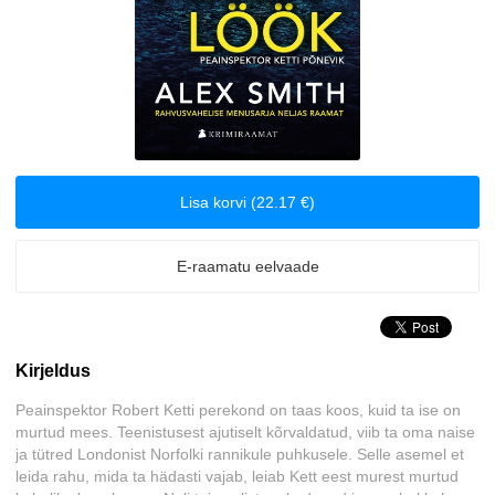
Biograafiad ja memuaarid
Disain
Eesti autorid
Lisa korvi (22.17 €)
Eneseabi ja vaimsus
Erootika
E-raamatu eelvaade
Esoteerika
Kirjeldus
Etenduskunstid
Peainspektor Robert Ketti perekond on taas koos, kuid ta ise on
Fantaasia
murtud mees. Teenistusest ajutiselt kõrvaldatud, viib ta oma naise
ja tütred Londonist Norfolki rannikule puhkusele. Selle asemel et
leida rahu, mida ta hädasti vajab, leiab Kett eest murest murtud
Filosoofia ja eetika