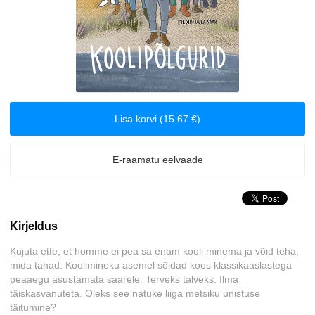
Biograafiad ja memuaarid
Disain
Eesti autorid
Lisa korvi (15.67 €)
Eneseabi ja vaimsus
E-raamatu eelvaade
Erootika
Esoteerika
Kirjeldus
Etenduskunstid
Kujuta ette, et homme ei pea sa enam kooli minema ja võid teha,
mida tahad. Koolimineku asemel sõidad koos klassikaaslastega
Fantaasia
peaaegu asustamata saarele. Terveks talveks. Ilma
täiskasvanuteta. Oleks see natuke liiga metsiku unistuse
Filosoofia ja eetika
täitumine?