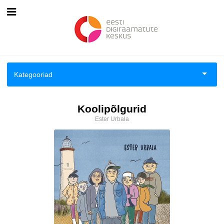
Esileht
Logi sisse
Kategooriad
Kuidas osta
Aiandus ja toataimed
Koolipõlgurid
Kuidas lugeda
Ester Urbala
Aimeraamatud lastele ja noortele
Ajalugu
Ajalugu/sõjandus
Antoloogiad/esseed
Arvutid