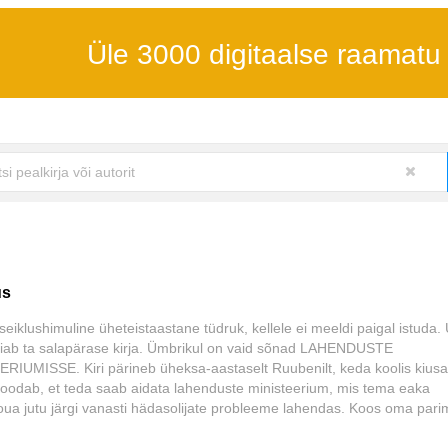
Üle 3000 digitaalse raamatu
us
seiklushimuline üheteistaastane tüdruk, kellele ei meeldi paigal istuda.
eiab ta salapärase kirja. Ümbrikul on vaid sõnad LAHENDUSTE
RIUMISSE. Kiri pärineb üheksa-aastaselt Ruubenilt, keda koolis kiusa
oodab, et teda saab aidata lahenduste ministeerium, mis tema eaka
oua jutu järgi vanasti hädasolijate probleeme lahendas. Koos oma pari
sustab Niina Ruubenile ise appi minna. Ja kes teab, naabriproua jutul v
 ja ehk õnnestub neil ministeerium uuesti üles ehitada ...