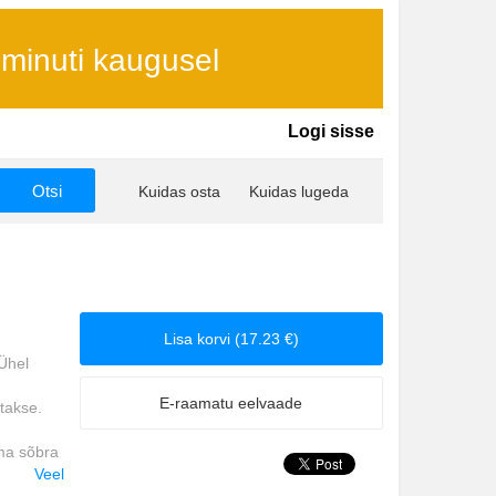
 minuti kaugusel
Logi sisse
Kuidas osta
Kuidas lugeda
Lisa korvi (17.23 €)
 Ühel
E-raamatu eelvaade
takse.
ma sõbra
õib tõsi
Veel