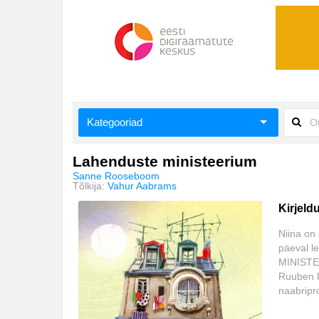
Kategooriad
Aiandus ja toataimed
Lahenduste ministeerium
Sanne Rooseboom
Aimeraamatud lastele ja noortele
Tõlkija:
Vahur Aabrams
Kirjeld
Ajalugu
Niina on 
Ajalugu/sõjandus
päeval l
MINISTEE
Antoloogiad/esseed
Ruuben l
naabripr
Arvutid
Alfaga ot
taga olla