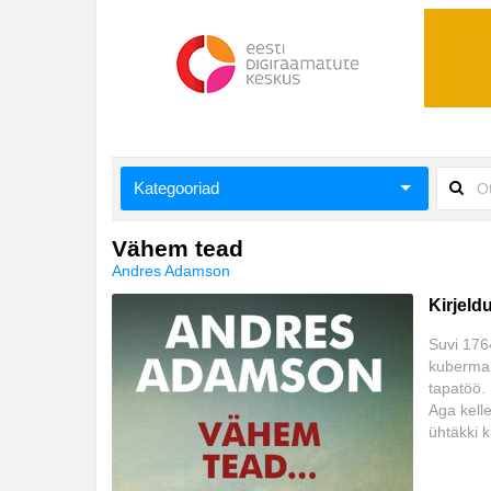
Kategooriad
Aiandus ja toataimed
Vähem tead
Andres Adamson
Aimeraamatud lastele ja noortele
Kirjeld
Ajalugu
Suvi 1764
kuberman
Ajalugu/sõjandus
tapatöö. 
Aga kell
Antoloogiad/esseed
ühtäkki k
tuleb en
Arvutid
laveerida