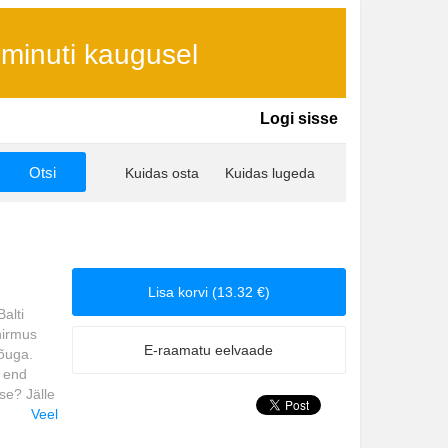
 minuti kaugusel
Logi sisse
Kuidas osta
Kuidas lugeda
Lisa korvi (13.32 €)
alti
hirmus
E-raamatu eelvaade
nõuga.
 end
se? Jälle
) de Hiol
Veel
 Venemaal