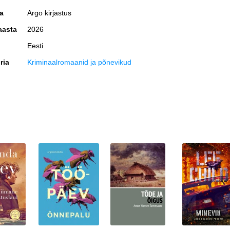
 asjad kunagi.
ja
Argo kirjastus
oolisele krimiromaanile „Sootuks teised saared“.
aasta
2026
Eesti
ria
Kriminaalromaanid ja põnevikud