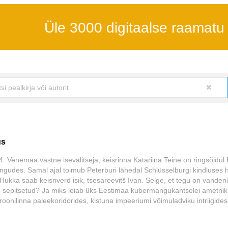
Üle 3000 digitaalse raamatu
us
. Venemaa vastne isevalitseja, keisrinna Katariina Teine on ringsõidul B
gudes. Samal ajal toimub Peterburi lähedal Schlüsselburgi kindluses 
Hukka saab keisriverd isik, tsesareevitš Ivan. Selge, et tegu on vande
e sepitsetud? Ja miks leiab üks Eestimaa kubermangukantselei ametnik
roonilinna paleekoridorides, kistuna impeeriumi võimuladviku intriigides
disel adrakohtu assessoril, nüüdsel kubermangusekretäril Johann (Hans
 valede ja vihjete padrikus. Üks on kindel: olgu valitsus milline tahes,