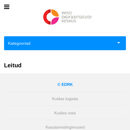
Esileht
Logi sisse
Kategooriad
Kuidas osta
Aiandus ja toataimed
Kuidas lugeda
Leitud
Aimeraamatud lastele ja noortele
© EDRK
Ajalugu
Kuidas lugeda
Ajalugu/sõjandus
Kuidas osta
Antoloogiad/esseed
Kasutamistingimused
Arvutid