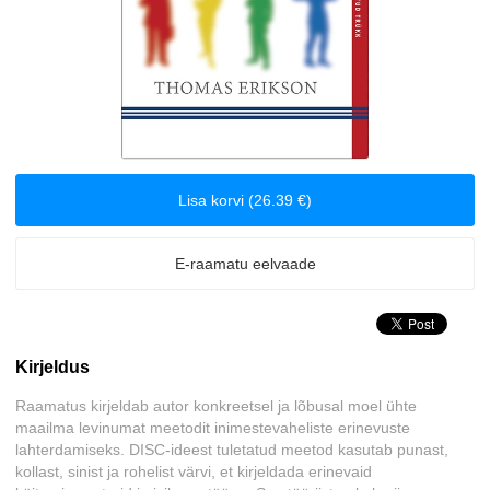
Biograafiad ja memuaarid
Disain
Eesti autorid
Lisa korvi (26.39 €)
Eneseabi ja vaimsus
Erootika
E-raamatu eelvaade
Esoteerika
Kirjeldus
Etenduskunstid
Raamatus kirjeldab autor konkreetsel ja lõbusal moel ühte
Fantaasia
maailma levinumat meetodit inimestevaheliste erinevuste
lahterdamiseks. DISC-ideest tuletatud meetod kasutab punast,
kollast, sinist ja rohelist värvi, et kirjeldada erinevaid
Filosoofia ja eetika