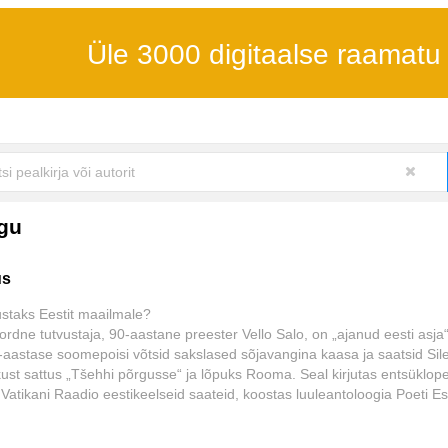
Üle 3000 digitaalse raamatu
ugu
us
ustaks Eestit maailmale?
ordne tutvustaja, 90-aastane preester Vello Salo, on „ajanud eesti asja
-aastase soomepoisi võtsid sakslased sõjavangina kaasa ja saatsid Sil
kust sattus „Tšehhi põrgusse“ ja lõpuks Rooma. Seal kirjutas entsüklop
Vatikani Raadio eestikeelseid saateid, koostas luuleantoloogia Poeti Es
 luuleõhtuid ning rajas kirjastuse Maarjamaa. Edasi viis elutee Jeruus
 Stockholmi kaudu Torontosse, kus aitas kaasa Eesti õppetooli rajamise