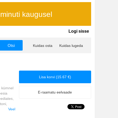
 minuti kaugusel
Logi sisse
Kuidas osta
Kuidas lugeda
Lisa korvi (15.67 €)
“ kümnel
E-raamatu eelvaade
eesia
eediates,
toni,
alema,
Veel
le,