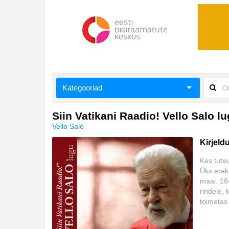
Kategooriad
Aiandus ja toataimed
Siin Vatikani Raadio! Vello Salo l
Vello Salo
Aimeraamatud lastele ja noortele
Kirjeld
Ajalugu
Kes tutv
Üks erak
Ajalugu/sõjandus
maal. 18
rindele, 
Antoloogiad/esseed
toimetas 
korraldas
Arvutid
Mosuli ja