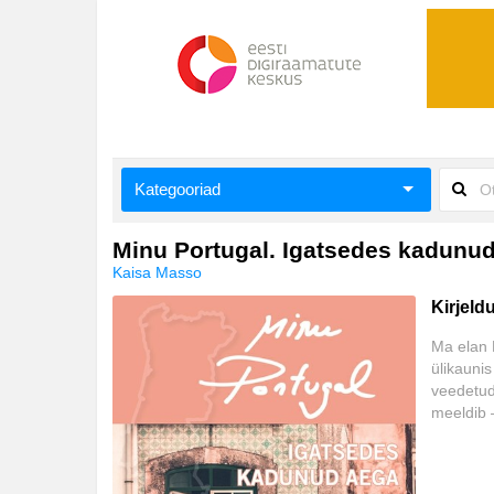
Kategooriad
Aiandus ja toataimed
Minu Portugal. Igatsedes kadunu
Kaisa Masso
Aimeraamatud lastele ja noortele
Kirjeld
Ajalugu
Ma elan 
ülikaunis
Ajalugu/sõjandus
veedetud
meeldib –
Antoloogiad/esseed
Arusaamin
Arvutid
veidi arg