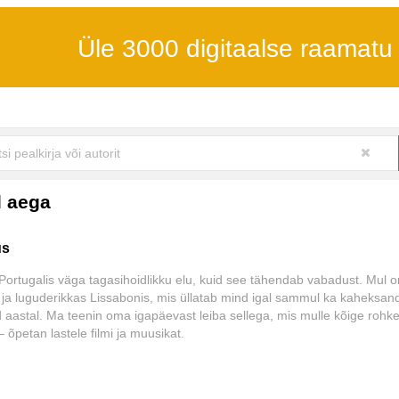
Üle 3000 digitaalse raamatu
d aega
us
Portugalis väga tagasihoidlikku elu, kuid see tähendab vabadust. Mul 
 ja luguderikkas Lissabonis, mis üllatab mind igal sammul ka kaheksand
 aastal. Ma teenin oma igapäevast leiba sellega, mis mulle kõige rohk
 õpetan lastele filmi ja muusikat.
e, et olen siin õnnelik, ei saabunud suurejoonelise joovastuse, vaid t
liku nendinguna. Peale kõige ilusa on see tähendanud ka näguripäevi, p