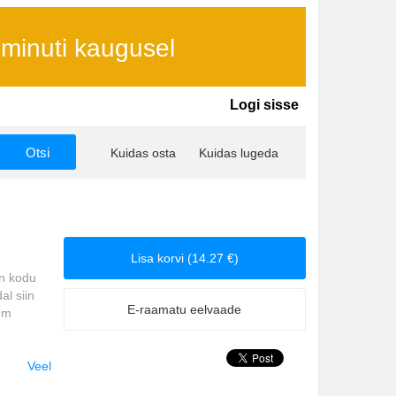
 minuti kaugusel
Logi sisse
Kuidas osta
Kuidas lugeda
Lisa korvi (14.27 €)
on kodu
al siin
E-raamatu eelvaade
em
asase ja
Veel
isaraid,