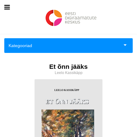
Esileht
Logi sisse
Kategooriad
Kuidas osta
Aiandus ja toataimed
Et õnn jääks
Kuidas lugeda
Leelo Kassikäpp
Aimeraamatud lastele ja noortele
Ajalugu
Ajalugu/sõjandus
Antoloogiad/esseed
Arvutid