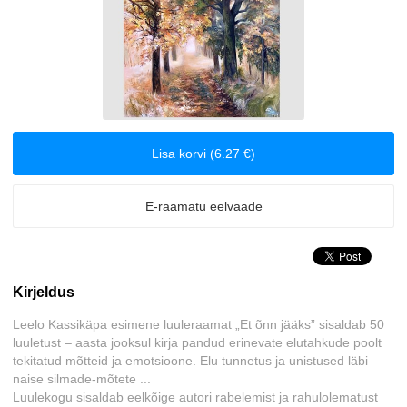
Biograafiad ja memuaarid
Disain
Eesti autorid
Lisa korvi (6.27 €)
Eneseabi ja vaimsus
E-raamatu eelvaade
Erootika
Esoteerika
Kirjeldus
Etenduskunstid
Leelo Kassikäpa esimene luuleraamat „Et õnn jääks” sisaldab 50
luuletust – aasta jooksul kirja pandud erinevate elutahkude poolt
Fantaasia
tekitatud mõtteid ja emotsioone. Elu tunnetus ja unistused läbi
naise silmade-mõtete ...
Filosoofia ja eetika
Luulekogu sisaldab eelkõige autori rabelemist ja rahulolematust