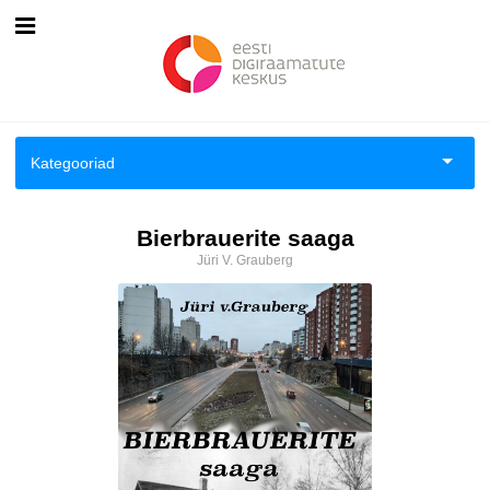
Esileht
Logi sisse
Kategooriad
Kuidas osta
Aiandus ja toataimed
Bierbrauerite saaga
Kuidas lugeda
Jüri V. Grauberg
Aimeraamatud lastele ja noortele
Ajalugu
Ajalugu/sõjandus
Antoloogiad/esseed
Arvutid