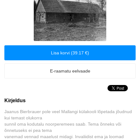
Biograafiad ja memuaarid
Disain
Eesti autorid
Lisa korvi (39.17 €)
Eneseabi ja vaimsus
E-raamatu eelvaade
Erootika
Esoteerika
Kirjeldus
Etenduskunstid
Jaanus Bierbrauer pole veel Mallangi külakooli lõpetada jõudnud
kui temast olukorra
Fantaasia
sunnil oma kodutalu noorperemees saab. Tema õnneks või
õnnetuseks ei pea tema
Filosoofia ja eetika
vanemad vennad maaelust midagi. Invaliidist ema ja loomad