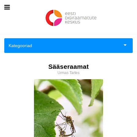
Esileht
Logi sisse
Kategooriad
Kuidas osta
Aiandus ja toataimed
Sääseraamat
Kuidas lugeda
Urmas Tartes
Aimeraamatud lastele ja noortele
Ajalugu
Ajalugu/sõjandus
Antoloogiad/esseed
Arvutid