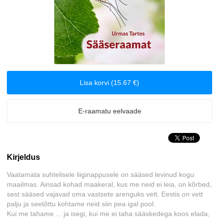
Biograafiad ja memuaarid
Disain
Eesti autorid
Lisa korvi (15.67 €)
Eneseabi ja vaimsus
E-raamatu eelvaade
Erootika
Esoteerika
Kirjeldus
Etenduskunstid
Vaatamata suhtelisele liiginappusele on sääsed levinud kogu
maailmas. Ainsad kohad maakeral, kus me neid ei leia, on kõrbed,
Fantaasia
sest sääsed vajavad oma vastsete arenguks vett. Eestis on vett
palju ja seetõttu kohtame neid siin pea igal pool.
Filosoofia ja eetika
Kui me tahame ... ja isegi, kui me ei taha sääskedega koos elada,