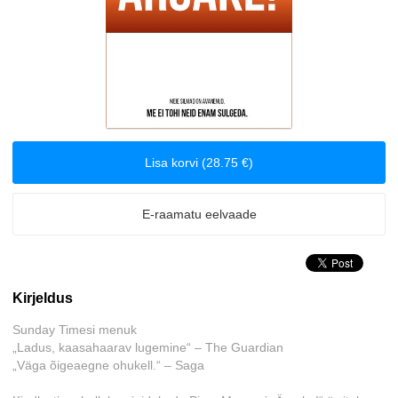
Biograafiad ja memuaarid
Disain
Eesti autorid
Lisa korvi (28.75 €)
Eneseabi ja vaimsus
Erootika
E-raamatu eelvaade
Esoteerika
Kirjeldus
Etenduskunstid
Sunday Timesi menuk
Fantaasia
„Ladus, kaasahaarav lugemine“ – The Guardian
„Väga õigeaegne ohukell.“ – Saga
Filosoofia ja eetika