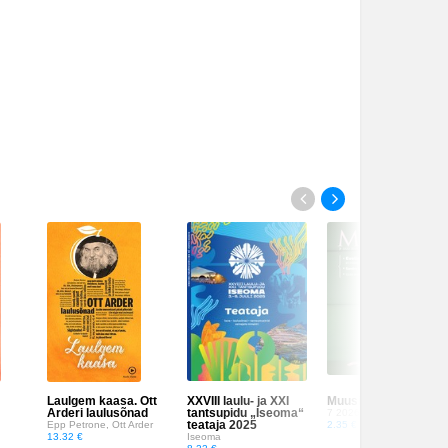
Laulgem kaasa. Ott
XXVIII laulu- ja XXI
Muusika
Arderi laulusõnad
tantsupidu „Iseoma“
7 2026
teataja 2025
Epp Petrone, Ott Arder
2.35 €
13.32 €
Iseoma