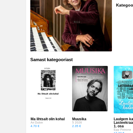
Biograafiad ja memuaarid
Kategoo
Disain
Eesti autorid
Eneseabi ja vaimsus
Erootika
Samast kategooriast
Esoteerika
Etenduskunstid
Fantaasia
Filosoofia ja eetika
Fotograafia
Ma lihtsalt olin kohal
Muusika
Laulgem ka
Lasteekraan
Ari Dubin
5 2026
Haridus
1. osa
4.70 €
2.35 €
Epp Petrone