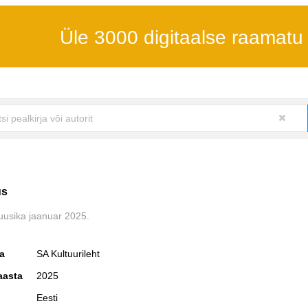
Üle 3000 digitaalse raamatu
us
Muusika jaanuar 2025.
ja
SA Kultuurileht
aasta
2025
Eesti