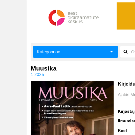
Kategooriad
Aiandus ja toataimed
Muusika
1 2025
Aimeraamatud lastele ja noortele
Kirjeld
Ajalugu
Ajakiri 
Ajalugu/sõjandus
Kirjasta
Antoloogiad/esseed
Ilmumis
Arvutid
Keel