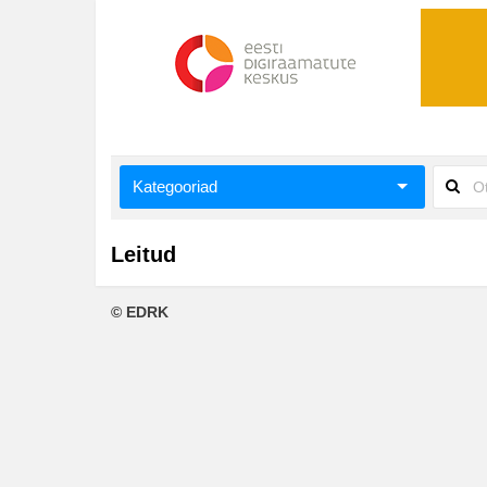
Kategooriad
Aiandus ja toataimed
Leitud
Aimeraamatud lastele ja noortele
© EDRK
Ajalugu
Ajalugu/sõjandus
Antoloogiad/esseed
Arvutid