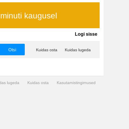
 minuti kaugusel
Logi sisse
Kuidas osta
Kuidas lugeda
das lugeda
Kuidas osta
Kasutamistingimused