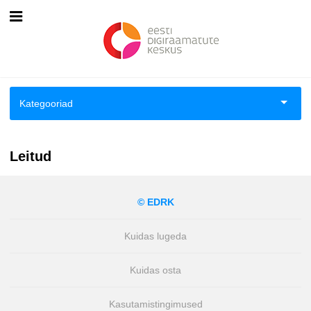
Esileht
Logi sisse
Kategooriad
Kuidas osta
Aiandus ja toataimed
Kuidas lugeda
Leitud
Aimeraamatud lastele ja noortele
© EDRK
Ajalugu
Kuidas lugeda
Ajalugu/sõjandus
Kuidas osta
Antoloogiad/esseed
Kasutamistingimused
Arvutid