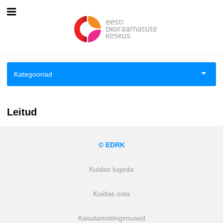
Esileht
Logi sisse
Kategooriad
Kuidas osta
Aiandus ja toataimed
Kuidas lugeda
Leitud
Aimeraamatud lastele ja noortele
© EDRK
Ajalugu
Kuidas lugeda
Ajalugu/sõjandus
Kuidas osta
Antoloogiad/esseed
Kasutamistingimused
Arvutid