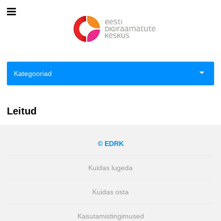
Esileht
Logi sisse
Kategooriad
Kuidas osta
Aiandus ja toataimed
Kuidas lugeda
Leitud
Aimeraamatud lastele ja noortele
© EDRK
Ajalugu
Kuidas lugeda
Ajalugu/sõjandus
Kuidas osta
Antoloogiad/esseed
Kasutamistingimused
Arvutid