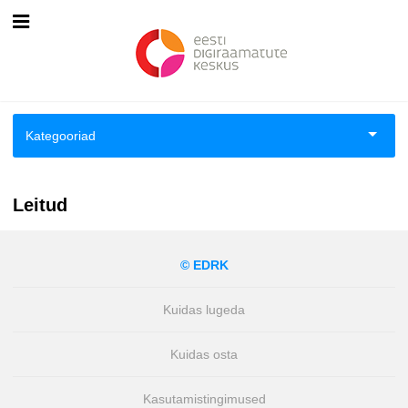
Esileht
Logi sisse
Kategooriad
Kuidas osta
Aiandus ja toataimed
Kuidas lugeda
Leitud
Aimeraamatud lastele ja noortele
© EDRK
Ajalugu
Kuidas lugeda
Ajalugu/sõjandus
Kuidas osta
Antoloogiad/esseed
Kasutamistingimused
Arvutid