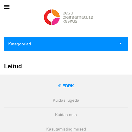
Esileht
Logi sisse
Kategooriad
Kuidas osta
Aiandus ja toataimed
Kuidas lugeda
Leitud
Aimeraamatud lastele ja noortele
© EDRK
Ajalugu
Kuidas lugeda
Ajalugu/sõjandus
Kuidas osta
Antoloogiad/esseed
Kasutamistingimused
Arvutid