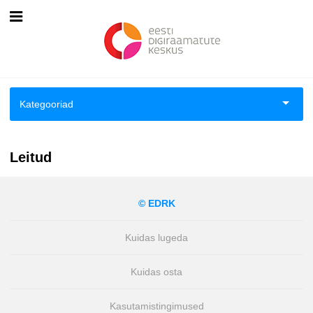
Esileht
Logi sisse
Kategooriad
Kuidas osta
Aiandus ja toataimed
Kuidas lugeda
Leitud
Aimeraamatud lastele ja noortele
© EDRK
Ajalugu
Kuidas lugeda
Ajalugu/sõjandus
Kuidas osta
Antoloogiad/esseed
Kasutamistingimused
Arvutid