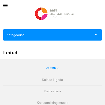
Esileht
Logi sisse
Kategooriad
Kuidas osta
Aiandus ja toataimed
Kuidas lugeda
Leitud
Aimeraamatud lastele ja noortele
© EDRK
Ajalugu
Kuidas lugeda
Ajalugu/sõjandus
Kuidas osta
Antoloogiad/esseed
Kasutamistingimused
Arvutid