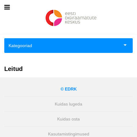
Esileht
Logi sisse
Kategooriad
Kuidas osta
Aiandus ja toataimed
Kuidas lugeda
Leitud
Aimeraamatud lastele ja noortele
© EDRK
Ajalugu
Kuidas lugeda
Ajalugu/sõjandus
Kuidas osta
Antoloogiad/esseed
Kasutamistingimused
Arvutid